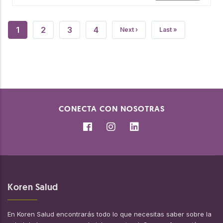
Paginación
Página
1
Page
2
Page
3
Page
4
Página
Next ›
Última
Last »
actual
siguiente
página
CONECTA CON NOSOTRAS
Koren Salud
En Koren Salud encontrarás todo lo que necesitas saber sobre la