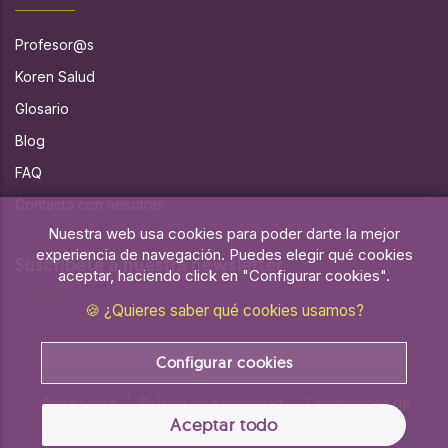
Profesor@s
Koren Salud
Glosario
Blog
FAQ
Contacta con nosotras
Nuestra web usa cookies para poder darte la mejor
experiencia de navegación. Puedes elegir qué cookies
Suscríbete a nuestra newsletter
aceptar, haciendo click en "Configurar cookies".
🍪 ¿Quieres saber qué cookies usamos?
Configurar cookies
Aviso Legal
|
Política de privacidad
|
Condiciones de
Aceptar todo
compra
|
Política de cookies