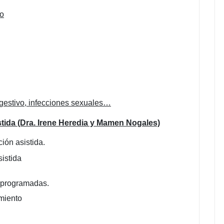
co
digestivo, infecciones sexuales…
tida (Dra. Irene Heredia y Mamen Nogales)
ión asistida.
istida
s programadas.
miento