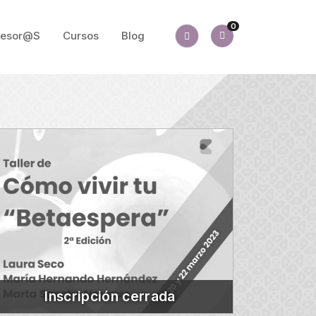
0
fesor@s
Cursos
Blog