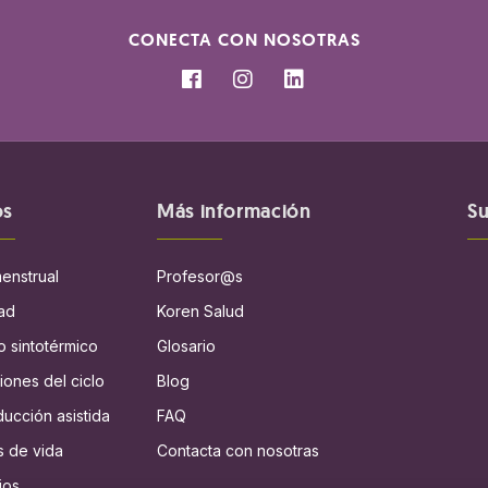
CONECTA CON NOSOTRAS
os
Más información
Su
menstrual
Profesor@s
dad
Koren Salud
 sintotérmico
Glosario
iones del ciclo
Blog
ucción asistida
FAQ
s de vida
Contacta con nosotras
ios