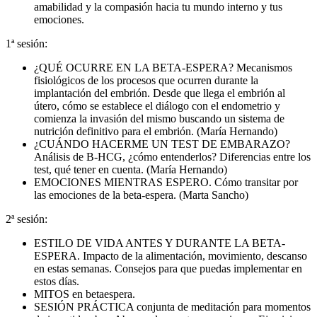
amabilidad y la compasión hacia tu mundo interno y tus
emociones.
1ª sesión:
¿QUÉ OCURRE EN LA BETA-ESPERA? Mecanismos
fisiológicos de los procesos que ocurren durante la
implantación del embrión. Desde que llega el embrión al
útero, cómo se establece el diálogo con el endometrio y
comienza la invasión del mismo buscando un sistema de
nutrición definitivo para el embrión. (María Hernando)
¿CUÁNDO HACERME UN TEST DE EMBARAZO?
Análisis de B-HCG, ¿cómo entenderlos? Diferencias entre los
test, qué tener en cuenta. (María Hernando)
EMOCIONES MIENTRAS ESPERO. Cómo transitar por
las emociones de la beta-espera. (Marta Sancho)
2ª sesión:
ESTILO DE VIDA ANTES Y DURANTE LA BETA-
ESPERA. Impacto de la alimentación, movimiento, descanso
en estas semanas. Consejos para que puedas implementar en
estos días.
MITOS en betaespera.
SESIÓN PRÁCTICA conjunta de meditación para momentos