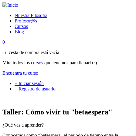
Pasar
al
Nuestra Filosofía
contenido
Profesor@s
principal
Cursos
Blog
0
Tu cesta de compra está vacía
Mira todos los
cursos
que tenemos para llenarla ;)
Encuentra tu curso
+ Iniciar sesión
+ Registro de usuario
Taller: Cómo vivir tu "betaespera"
¿Qué vas a aprender?
Conocemos como “betaespera” al periodo de tiempo entre la